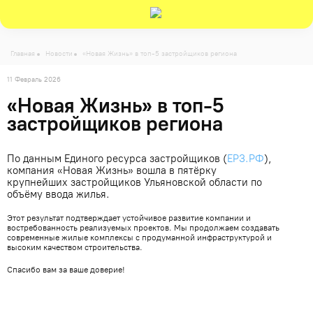
-->
Главная
Новости
«Новая Жизнь» в топ-5 застройщиков региона
11 Февраль 2026
«Новая Жизнь» в топ-5
застройщиков региона
По данным Единого ресурса застройщиков (
ЕРЗ.РФ
),
компания «Новая Жизнь» вошла в пятёрку
крупнейших застройщиков Ульяновской области по
объёму ввода жилья.
Этот результат подтверждает устойчивое развитие компании и
востребованность реализуемых проектов. Мы продолжаем создавать
современные жилые комплексы с продуманной инфраструктурой и
высоким качеством строительства.
Спасибо вам за ваше доверие!