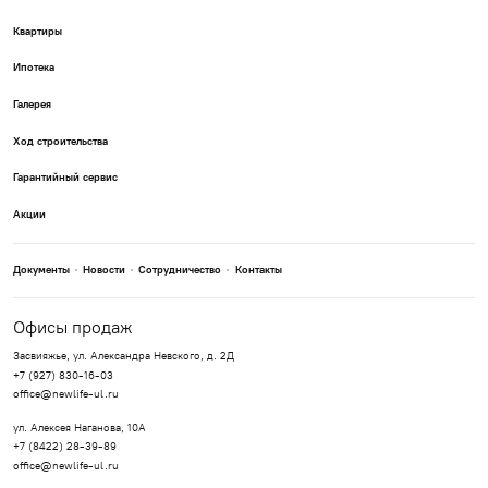
Квартиры
Ипотека
Галерея
Ход строительства
Гарантийный сервис
Акции
Документы
Новости
Сотрудничество
Контакты
Офисы продаж
Засвияжье, ул. Александра Невского, д. 2Д
+7 (927) 830-16-03
office@newlife-ul.ru
ул. Алексея Наганова, 10А
+7 (8422) 28-39-89
office@newlife-ul.ru