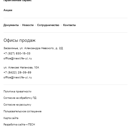
Гарантийный сервис
Акции
Документы
Новости
Сотрудничество
Контакты
Офисы продаж
Засвияжье, ул. Александра Невского, д. 2Д
+7 (927) 830-16-03
office@newlife-ul.ru
ул. Алексея Наганова, 10А
+7 (8422) 28-39-89
office@newlife-ul.ru
Политика приватности
Согласие на обработку ПД
Согласие на рассылку
Пользовательское соглашение
Карта сайта
Разработка сайта —
ITECH