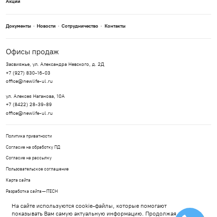
Акции
Документы
Новости
Сотрудничество
Контакты
Офисы продаж
Засвияжье, ул. Александра Невского, д. 2Д
+7 (927) 830-16-03
office@newlife-ul.ru
ул. Алексея Наганова, 10А
+7 (8422) 28-39-89
office@newlife-ul.ru
Политика приватности
Согласие на обработку ПД
Согласие на рассылку
Пользовательское соглашение
Карта сайта
Разработка сайта —
ITECH
2026, ООО Специализированный застройщик
На сайте используются cookie-файлы, которые помогают
«Новая Жизнь- Ульяновск»
показывать Вам самую актуальную информацию. Продолжая