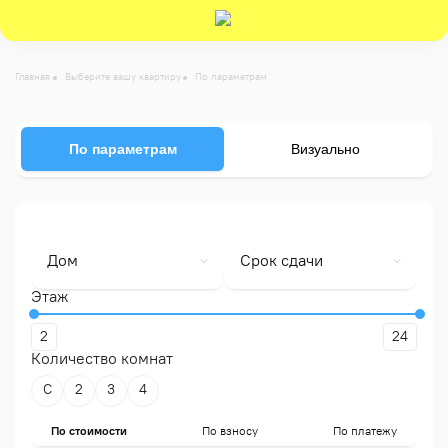
-->
Главная
Выберите вашу квартиру
По параметрам
По параметрам
Визуально
Дом
Срок сдачи
Этаж
2
24
Количество комнат
С
2
3
4
По стоимости
По взносу
По платежу